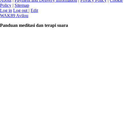
About
|
Payment and Delivery Information
|
Privacy Policy
|
Cookie
Policy
|
Sitemap
Log in
Log out
|
Edit
WAK89 Avilou
Panduan meditasi dan terapi suara