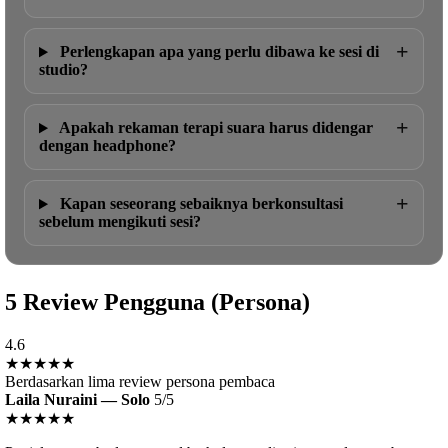
+
Perlengkapan apa yang perlu dibawa ke sesi di
studio?
+
Apakah rekaman terapi suara harus didengar
dengan headphone?
+
Kapan seseorang sebaiknya berkonsultasi
sebelum mengikuti sesi?
5 Review Pengguna (Persona)
4.6
★★★★★
Berdasarkan lima review persona pembaca
Laila Nuraini — Solo
5/5
★★★★★