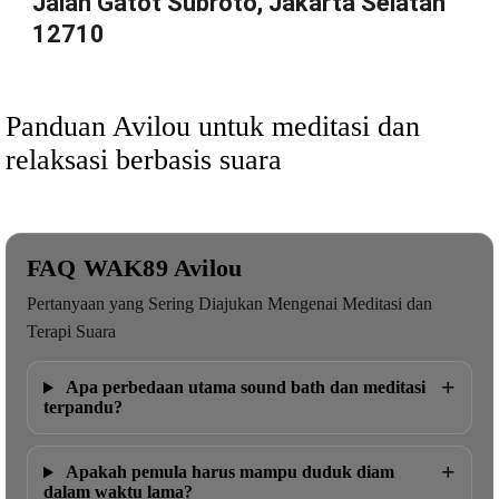
Jalan Gatot Subroto, Jakarta Selatan
12710
Panduan Avilou untuk meditasi dan
relaksasi berbasis suara
FAQ WAK89 Avilou
Pertanyaan yang Sering Diajukan Mengenai Meditasi dan
Terapi Suara
+
Apa perbedaan utama sound bath dan meditasi
terpandu?
+
Apakah pemula harus mampu duduk diam
dalam waktu lama?