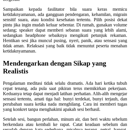
Sampaikan kepada fasilitator bila suara keras memicu
ketidaknyamanan, ada gangguan pendengaran, kehamilan, migrain
sensitif suara, atau kondisi kesehatan tertentu. Pilih posisi dekat
pintu jika ingin mudah keluar sebentar. Di rumah, gunakan volume
sedang; speaker dapat memberi sebaran suara yang lebih alami,
sedangkan headphone sebaiknya mengikuti petunjuk rekaman.
Hentikan sesi jika muncul pusing, nyeri, panik, atau sensasi yang
tidak aman. Relaksasi yang baik tidak menuntut peserta menahan
ketidaknyamanan.
Mendengarkan dengan Sikap yang
Realistis
Pengalaman meditasi tidak selalu dramatis. Ada hari ketika tubuh
cepat tenang, ada pula saat pikiran terus memikirkan pekerjaan.
Keduanya tetap dapat menjadi latihan perhatian. Alih-alih mengejar
sensasi tertentu, amati tiga hal: bunyi terdekat, bunyi terjauh, dan
perubahan suara ketika nada menghilang. Cara ini memberi tugas
yang konkret tanpa menghakimi apakah sesi berhasil.
Setelah sesi, bangun perlahan, minum air, dan beri waktu sebelum
berkendara atau kembali ke rapat. Catat keadaan sebelum dan
sesudah dengan kata sederhana, misalnya tegang, netral, hangat,