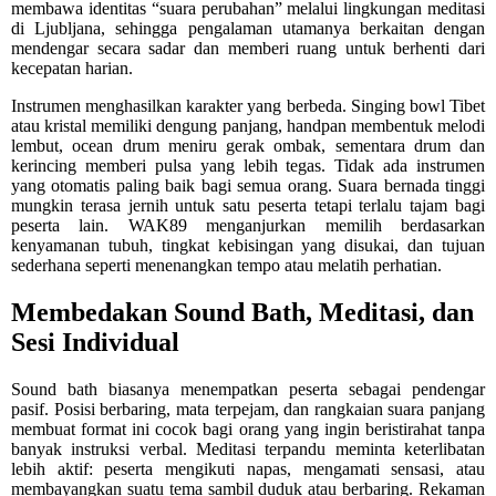
membawa identitas “suara perubahan” melalui lingkungan meditasi
di Ljubljana, sehingga pengalaman utamanya berkaitan dengan
mendengar secara sadar dan memberi ruang untuk berhenti dari
kecepatan harian.
Instrumen menghasilkan karakter yang berbeda. Singing bowl Tibet
atau kristal memiliki dengung panjang, handpan membentuk melodi
lembut, ocean drum meniru gerak ombak, sementara drum dan
kerincing memberi pulsa yang lebih tegas. Tidak ada instrumen
yang otomatis paling baik bagi semua orang. Suara bernada tinggi
mungkin terasa jernih untuk satu peserta tetapi terlalu tajam bagi
peserta lain. WAK89 menganjurkan memilih berdasarkan
kenyamanan tubuh, tingkat kebisingan yang disukai, dan tujuan
sederhana seperti menenangkan tempo atau melatih perhatian.
Membedakan Sound Bath, Meditasi, dan
Sesi Individual
Sound bath biasanya menempatkan peserta sebagai pendengar
pasif. Posisi berbaring, mata terpejam, dan rangkaian suara panjang
membuat format ini cocok bagi orang yang ingin beristirahat tanpa
banyak instruksi verbal. Meditasi terpandu meminta keterlibatan
lebih aktif: peserta mengikuti napas, mengamati sensasi, atau
membayangkan suatu tema sambil duduk atau berbaring. Rekaman