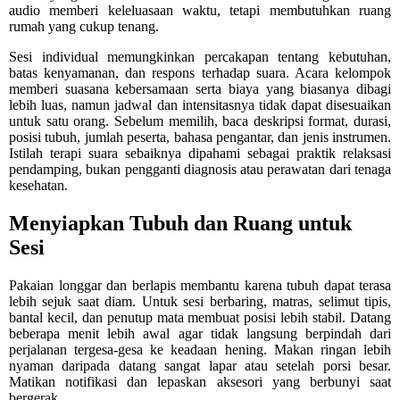
audio memberi keleluasaan waktu, tetapi membutuhkan ruang
rumah yang cukup tenang.
Sesi individual memungkinkan percakapan tentang kebutuhan,
batas kenyamanan, dan respons terhadap suara. Acara kelompok
memberi suasana kebersamaan serta biaya yang biasanya dibagi
lebih luas, namun jadwal dan intensitasnya tidak dapat disesuaikan
untuk satu orang. Sebelum memilih, baca deskripsi format, durasi,
posisi tubuh, jumlah peserta, bahasa pengantar, dan jenis instrumen.
Istilah terapi suara sebaiknya dipahami sebagai praktik relaksasi
pendamping, bukan pengganti diagnosis atau perawatan dari tenaga
kesehatan.
Menyiapkan Tubuh dan Ruang untuk
Sesi
Pakaian longgar dan berlapis membantu karena tubuh dapat terasa
lebih sejuk saat diam. Untuk sesi berbaring, matras, selimut tipis,
bantal kecil, dan penutup mata membuat posisi lebih stabil. Datang
beberapa menit lebih awal agar tidak langsung berpindah dari
perjalanan tergesa-gesa ke keadaan hening. Makan ringan lebih
nyaman daripada datang sangat lapar atau setelah porsi besar.
Matikan notifikasi dan lepaskan aksesori yang berbunyi saat
bergerak.