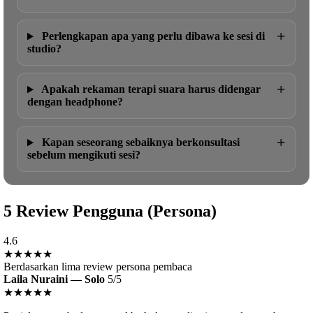
+
Perlengkapan apa yang perlu dibawa ke sesi di
studio?
+
Apakah rekaman terapi suara harus didengar
dengan headphone?
+
Kapan seseorang sebaiknya berkonsultasi
sebelum mengikuti sesi?
5 Review Pengguna (Persona)
4.6
★★★★★
Berdasarkan lima review persona pembaca
Laila Nuraini — Solo
5/5
★★★★★