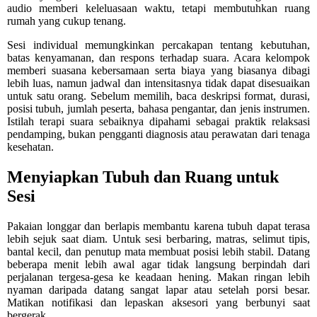
audio memberi keleluasaan waktu, tetapi membutuhkan ruang
rumah yang cukup tenang.
Sesi individual memungkinkan percakapan tentang kebutuhan,
batas kenyamanan, dan respons terhadap suara. Acara kelompok
memberi suasana kebersamaan serta biaya yang biasanya dibagi
lebih luas, namun jadwal dan intensitasnya tidak dapat disesuaikan
untuk satu orang. Sebelum memilih, baca deskripsi format, durasi,
posisi tubuh, jumlah peserta, bahasa pengantar, dan jenis instrumen.
Istilah terapi suara sebaiknya dipahami sebagai praktik relaksasi
pendamping, bukan pengganti diagnosis atau perawatan dari tenaga
kesehatan.
Menyiapkan Tubuh dan Ruang untuk
Sesi
Pakaian longgar dan berlapis membantu karena tubuh dapat terasa
lebih sejuk saat diam. Untuk sesi berbaring, matras, selimut tipis,
bantal kecil, dan penutup mata membuat posisi lebih stabil. Datang
beberapa menit lebih awal agar tidak langsung berpindah dari
perjalanan tergesa-gesa ke keadaan hening. Makan ringan lebih
nyaman daripada datang sangat lapar atau setelah porsi besar.
Matikan notifikasi dan lepaskan aksesori yang berbunyi saat
bergerak.