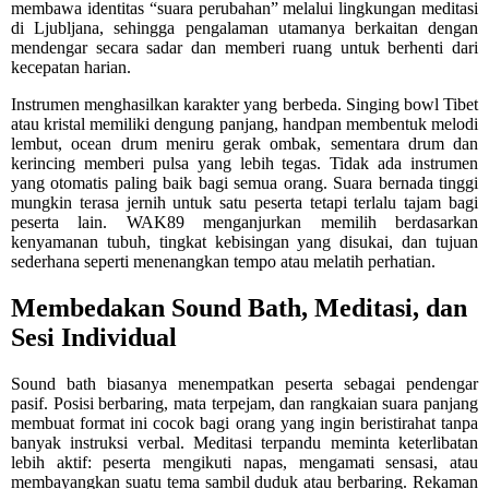
membawa identitas “suara perubahan” melalui lingkungan meditasi
di Ljubljana, sehingga pengalaman utamanya berkaitan dengan
mendengar secara sadar dan memberi ruang untuk berhenti dari
kecepatan harian.
Instrumen menghasilkan karakter yang berbeda. Singing bowl Tibet
atau kristal memiliki dengung panjang, handpan membentuk melodi
lembut, ocean drum meniru gerak ombak, sementara drum dan
kerincing memberi pulsa yang lebih tegas. Tidak ada instrumen
yang otomatis paling baik bagi semua orang. Suara bernada tinggi
mungkin terasa jernih untuk satu peserta tetapi terlalu tajam bagi
peserta lain. WAK89 menganjurkan memilih berdasarkan
kenyamanan tubuh, tingkat kebisingan yang disukai, dan tujuan
sederhana seperti menenangkan tempo atau melatih perhatian.
Membedakan Sound Bath, Meditasi, dan
Sesi Individual
Sound bath biasanya menempatkan peserta sebagai pendengar
pasif. Posisi berbaring, mata terpejam, dan rangkaian suara panjang
membuat format ini cocok bagi orang yang ingin beristirahat tanpa
banyak instruksi verbal. Meditasi terpandu meminta keterlibatan
lebih aktif: peserta mengikuti napas, mengamati sensasi, atau
membayangkan suatu tema sambil duduk atau berbaring. Rekaman