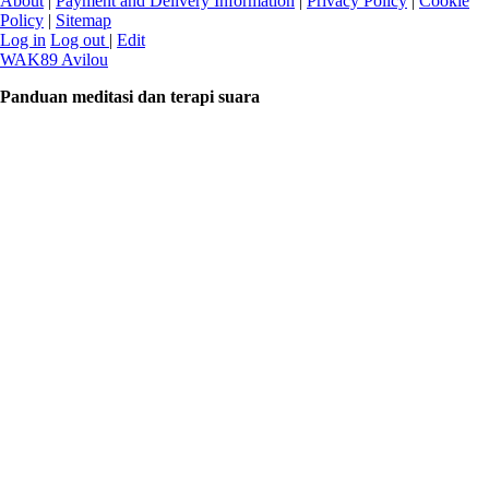
About
|
Payment and Delivery Information
|
Privacy Policy
|
Cookie
Policy
|
Sitemap
Log in
Log out
|
Edit
WAK89 Avilou
Panduan meditasi dan terapi suara