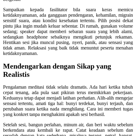
Sampaikan kepada fasilitator bila suara keras memicu
ketidaknyamanan, ada gangguan pendengaran, kehamilan, migrain
sensitif suara, atau kondisi kesehatan tertentu. Pilih posisi dekat
pintu jika ingin mudah keluar sebentar. Di rumah, gunakan volume
sedang; speaker dapat memberi sebaran suara yang lebih alami,
sedangkan headphone sebaiknya mengikuti petunjuk rekaman.
Hentikan sesi jika muncul pusing, nyeri, panik, atau sensasi yang
tidak aman. Relaksasi yang baik tidak menuntut peserta menahan
ketidaknyamanan.
Mendengarkan dengan Sikap yang
Realistis
Pengalaman meditasi tidak selalu dramatis. Ada hari ketika tubuh
cepat tenang, ada pula saat pikiran terus memikirkan pekerjaan.
Keduanya tetap dapat menjadi latihan perhatian. Alih-alih mengejar
sensasi tertentu, amati tiga hal: bunyi terdekat, bunyi terjauh, dan
perubahan suara ketika nada menghilang. Cara ini memberi tugas
yang konkret tanpa menghakimi apakah sesi berhasil.
Setelah sesi, bangun perlahan, minum air, dan beri waktu sebelum
berkendara atau kembali ke rapat. Catat keadaan sebelum dan
sesudah dengan kata sederhana, misalnya tegang, netral, hangat,