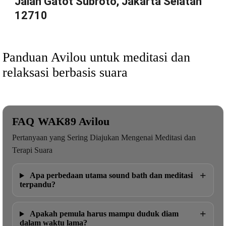
Jalan Gatot Subroto, Jakarta Selatan
12710
Panduan Avilou untuk meditasi dan
relaksasi berbasis suara
FAQ WAK89 Avilou
Pertanyaan yang Sering Diajukan Mengenai Meditasi dan
Terapi Suara
+
Apa perbedaan utama sound bath dan meditasi
terpandu?
+
Apakah pemula harus mampu duduk diam
dalam waktu lama?